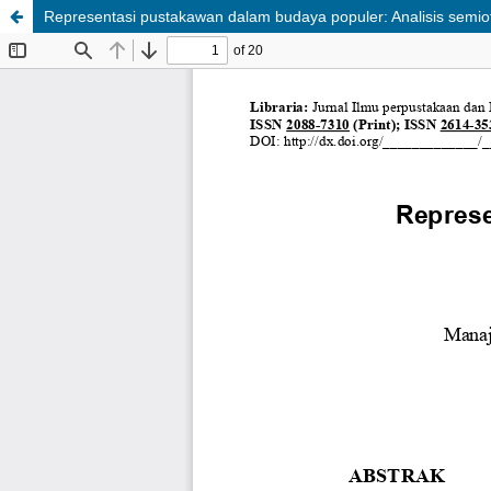
Representasi pustakawan dalam budaya populer: Analisis semiot