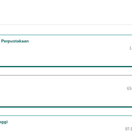
 Perpustakaan
1
63
nggi
97-